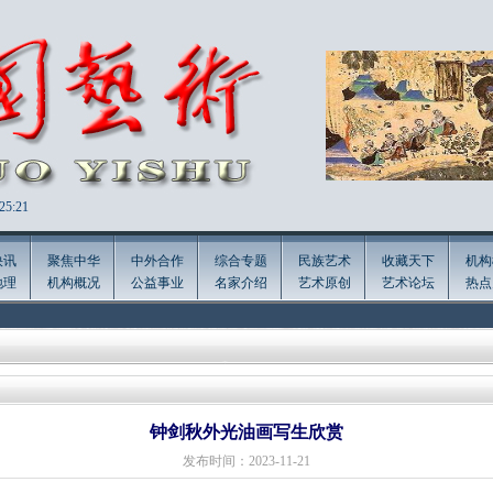
25:24
快讯
聚焦中华
中外合作
综合专题
民族艺术
收藏天下
机构
地理
机构概况
公益事业
名家介绍
艺术原创
艺术论坛
热点
钟剑秋外光油画写生欣赏
发布时间：2023-11-21