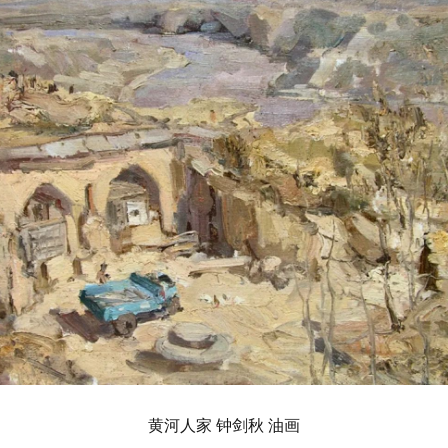
黄河人家 钟剑秋 油画