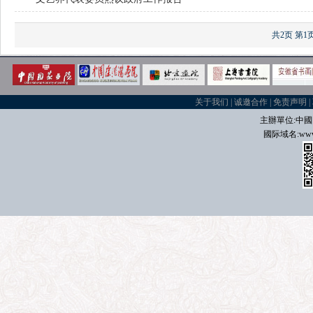
共2页
第1
关于我们
|
诚邀合作
|
免责声明
|
主辦單位:中國
國际域名
:
www