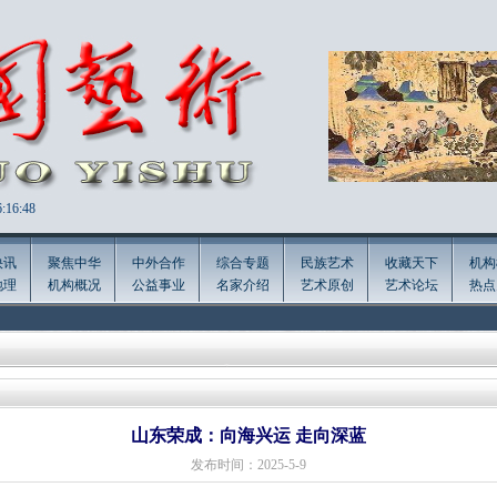
:16:48
快讯
聚焦中华
中外合作
综合专题
民族艺术
收藏天下
机构
地理
机构概况
公益事业
名家介绍
艺术原创
艺术论坛
热点
山东荣成：向海兴运 走向深蓝
发布时间：2025-5-9