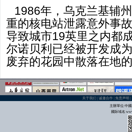
1986年，乌克兰基
重的核电站泄露意外事
导致城市19英里之内都
尔诺贝利已经被开发成
废弃的花园中散落在地
关于我们
|
诚邀合作
|
免责声明
|
主辦單位:中國
國际域名
:
www