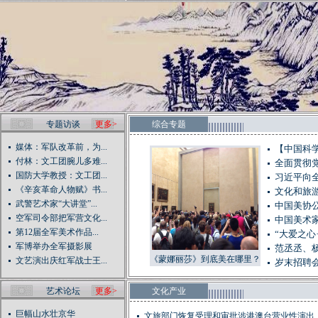
专题访谈
更多>
综合专题
媒体：军队改革前，为...
【中国科学
付林：文工团腕儿多难...
全面贯彻
国防大学教授：文工团...
习近平向
《辛亥革命人物赋》书...
文化和旅
武警艺术家“大讲堂”...
中国美协
空军司令部把军营文化...
中国美术家
第12届全军美术作品...
“大爱之心
军博举办全军摄影展
范丞丞、
《蒙娜丽莎》到底美在哪里？
文艺演出庆红军战士王...
岁末招聘会
艺术论坛
更多>
文化产业
巨幅山水壮京华
文旅部门恢复受理和审批涉港澳台营业性演出