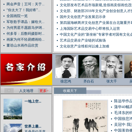
两会声音｜王珂：关于...
文化部发布艺术品市场新规,造假画卖假画也违
“你太大了！我好疼”...
文化部、财政部2016年文化产业创业创意人才扶持
全国画院一览
国外文化创意产业发展启示录
军歌歌手谭晶：嫁给大...
第四届海峡两岸文化创意产业展在台北隆重开
为何男星不愿跟马伊琍...
上海国际艺术品交易中心即将投入运营
何多苓：后数码摄影时...
中国文化产业的“新坐标”专家学者对国有文化
画家为何不轻易赠画给...
革...
艺术品交易全产业链的试验场
董诰山水画作品欣赏
文化创意产业维权何以难上加难
徐悲鸿
齐白石
张大千
人文地理
更多>
收藏天下
陈远华作
一地上空...
蒲华40幅
毛泽东的特
中国徐悲
吴冠中:
世界上最...
中国美协
不丹是位于喜