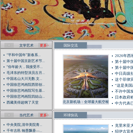
文学艺术
更多>
国际交流
“平和中国年”新春系...
2026年
第十届中国京剧艺术节...
第十届中
“你年龄大，我接受不...
第十届中
毛泽东的特型演员古月...
中日高级
中国名山大川无数.文...
这个菲律
中国徐悲鸿画院西部创...
“这是美
中国徐悲鸿画院写生基...
不许中国发
中国徐悲鸿画院四姑山...
日本政府称
北京新机场：全球最大航空枢
西藏美得超纲了天堂
中方代表已
纽诞生
当代艺术
更多>
环球快讯
中央美院,清华美院青...
克里米亚大
千年古邑 翰墨飘香—...
绍伊古宣