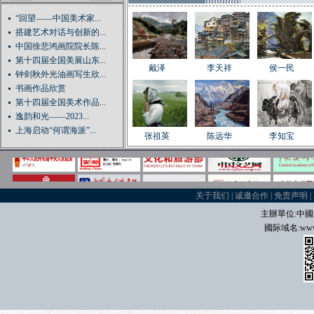
“回望——中国美术家...
搭建艺术对话与创新的...
中国徐悲鸿画院院长陈...
第十四届全国美展山东...
戴泽
李天祥
侯一民
钟剑秋外光油画写生欣...
书画作品欣赏
第十四届全国美术作品...
逸韵和光——2023...
上海启动“何谓海派”...
张祖英
陈远华
李知宝
关于我们
|
诚邀合作
|
免责声明
|
主辦單位:中國
國际域名
:
www