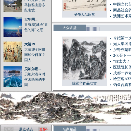
中国当代
马拉雅山脉东
段南坡...
商品社会的
吴作人品欣赏
澳洲艺术
12年间...
青海湖(藏语“青
大众讲堂
色的海”之意...
令妃第一
光大集团
大清19...
大清19个附属
乡野亦是
国如今何在？
2亿买下一
国人...
“你太大了
医院院长倒
贝加尔湖...
成都一养
贝加尔湖何时
给空客A3
何因脱离的中
陈远华作品欣赏
国
钓鱼台真有
展览动态
更多>
名家精品