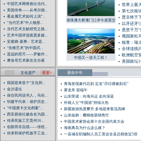
中国艺术网将推出当代...
世界上最大
美国传奇——从考尔德...
第七次核
看金属艺术如何上演“...
普京终于下
港珠澳大桥澳门口岸今凌晨交
“当代艺术”中人物形...
以牙还牙!
付澳门
当代艺术文献研究之路...
悬赏千万“
艺术中国评选装置多媒...
俄国家杜马
安塞姆·基弗：艺术是...
核查：瑞士
“先锋艺术”的中国式...
全球连线
遥远的咫尺——罗敏作...
欧洲航空安
中国又一逆天工程！
摩洛哥艺术家在京办展
美国政坛
文化遗产
更多>
聚焦中华
我国迎来首个“文化和...
青海发现秦代石刻 定名“尕日塘秦刻石”
金沙遗址
赛龙舟 迎端午
保住民间说书人，马街...
山东荣成：向海兴运 走向深蓝
邹建平代表：保护历史...
外籍人士“中国游”持续火热
“中国唐卡文化档案”...
新疆旅游热度攀升 多地迎来客流高峰
西安易俗社被命名为国...
山东临朐：樱桃收获销售忙
传承民族工艺贵州16...
中国美术家协会第十次全国代表大会
创新而非自戕——传统...
海南离岛为什么这么难？
传承和保护民族手工业...
一县城在职编制人员工资达全县总税收近5倍